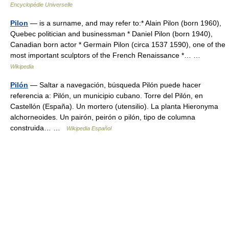
Encyclopédie Universelle
Pilon
— is a surname, and may refer to:* Alain Pilon (born 1960),
Quebec politician and businessman * Daniel Pilon (born 1940),
Canadian born actor * Germain Pilon (circa 1537 1590), one of the
most important sculptors of the French Renaissance *… …
Wikipedia
Pilón
— Saltar a navegación, búsqueda Pilón puede hacer
referencia a: Pilón, un municipio cubano. Torre del Pilón, en
Castellón (España). Un mortero (utensilio). La planta Hieronyma
alchorneoides. Un pairón, peirón o pilón, tipo de columna
construida… …
Wikipedia Español