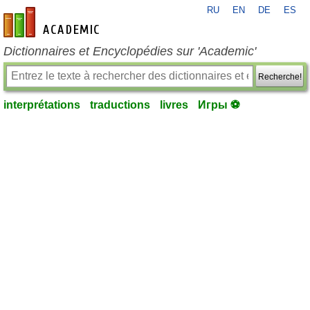
RU
EN
DE
ES
fr-academic.com
Dictionnaires et Encyclopédies sur 'Academic'
Recherche!
interprétations
traductions
livres
Игры ⚽