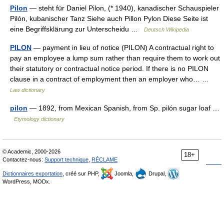
Pilon
— steht für Daniel Pilon, (* 1940), kanadischer Schauspieler
Pilón, kubanischer Tanz Siehe auch Pillon Pylon Diese Seite ist
eine Begriffsklärung zur Unterscheidu …
Deutsch Wikipedia
PILON
— payment in lieu of notice (PILON) A contractual right to
pay an employee a lump sum rather than require them to work out
their statutory or contractual notice period. If there is no PILON
clause in a contract of employment then an employer who… …
Law dictionary
pilon
— 1892, from Mexican Spanish, from Sp. pilón sugar loaf …
Etymology dictionary
© Academic, 2000-2026
18+
Contactez-nous:
Support technique
,
RÉCLAME
Dictionnaires exportation
, créé sur PHP,
Joomla,
Drupal,
WordPress, MODx.