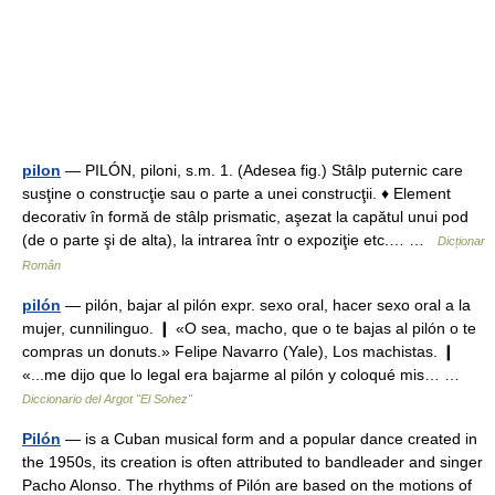
pilon
— PILÓN, piloni, s.m. 1. (Adesea fig.) Stâlp puternic care
susţine o construcţie sau o parte a unei construcţii. ♦ Element
decorativ în formă de stâlp prismatic, aşezat la capătul unui pod
(de o parte şi de alta), la intrarea într o expoziţie etc.… …
Dicționar
Român
pilón
— pilón, bajar al pilón expr. sexo oral, hacer sexo oral a la
mujer, cunnilinguo. ❙ «O sea, macho, que o te bajas al pilón o te
compras un donuts.» Felipe Navarro (Yale), Los machistas. ❙
«...me dijo que lo legal era bajarme al pilón y coloqué mis… …
Diccionario del Argot "El Sohez"
Pilón
— is a Cuban musical form and a popular dance created in
the 1950s, its creation is often attributed to bandleader and singer
Pacho Alonso. The rhythms of Pilón are based on the motions of