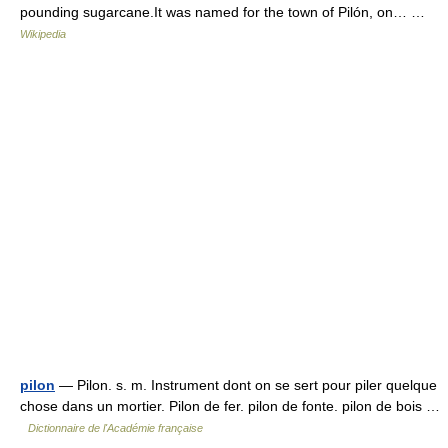
pounding sugarcane.It was named for the town of Pilón, on… …
Wikipedia
pilon
— Pilon. s. m. Instrument dont on se sert pour piler quelque
chose dans un mortier. Pilon de fer. pilon de fonte. pilon de bois …
Dictionnaire de l'Académie française