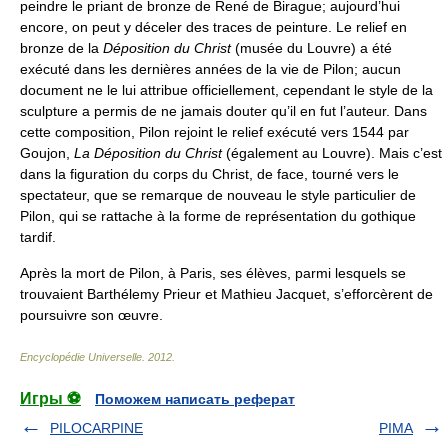
peindre le priant de bronze de René de Birague; aujourd’hui
encore, on peut y déceler des traces de peinture. Le relief en
bronze de la
Déposition du Christ
(musée du Louvre) a été
exécuté dans les dernières années de la vie de Pilon; aucun
document ne le lui attribue officiellement, cependant le style de la
sculpture a permis de ne jamais douter qu’il en fut l’auteur. Dans
cette composition, Pilon rejoint le relief exécuté vers 1544 par
Goujon,
La Déposition du Christ
(également au Louvre). Mais c’est
dans la figuration du corps du Christ, de face, tourné vers le
spectateur, que se remarque de nouveau le style particulier de
Pilon, qui se rattache à la forme de représentation du gothique
tardif.
Après la mort de Pilon, à Paris, ses élèves, parmi lesquels se
trouvaient Barthélemy Prieur et Mathieu Jacquet, s’efforcèrent de
poursuivre son œuvre.
Encyclopédie Universelle
.
2012
.
Игры ⚽
Поможем написать реферат
PILOCARPINE
PIMA