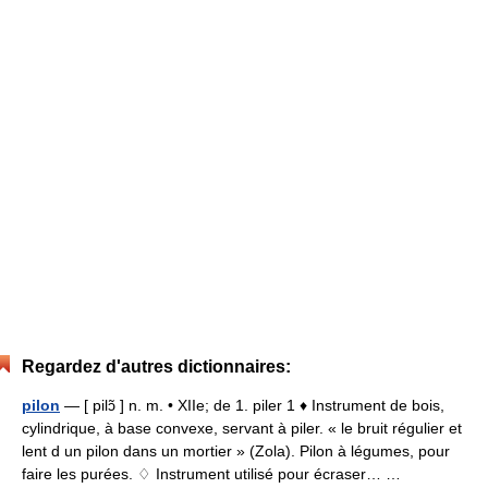
Regardez d'autres dictionnaires:
pilon
— [ pilɔ̃ ] n. m. • XIIe; de 1. piler 1 ♦ Instrument de bois,
cylindrique, à base convexe, servant à piler. « le bruit régulier et
lent d un pilon dans un mortier » (Zola). Pilon à légumes, pour
faire les purées. ♢ Instrument utilisé pour écraser… …